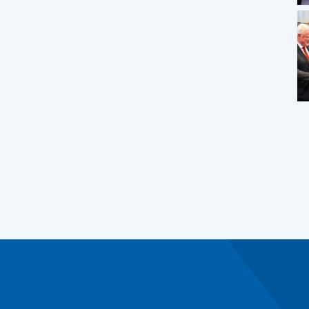
l naar
Algemeen