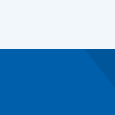
l naar
Algemeen
ct
Privacyverklaring
ctformulier
Toegankelijkheid
n bij