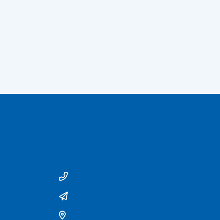
Contact
Sne
14 0529
Conta
gemeente@ommen.nl
Conta
Bezoekerslocatie
Werke