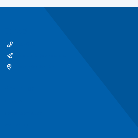
Contact
14 0529
gemeente@ommen.nl
Bezoekerslocatie
Snel naar
Contact
Contactformulier
Werken bij