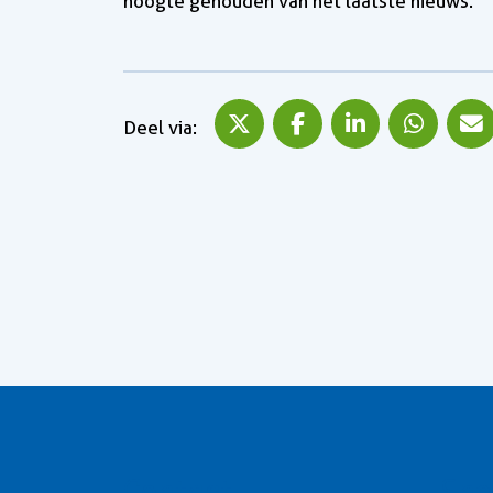
hoogte gehouden van het laatste nieuws.
Deel via X
Deel via Facebook
Deel via Lin
Deel
Deel via: