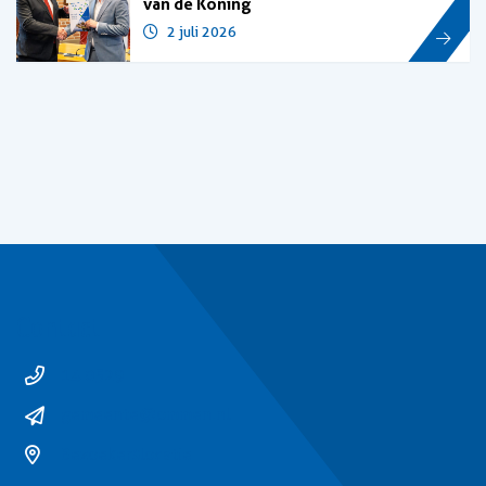
van de Koning
2 juli 2026
Contact
14 0529
gemeente@ommen.nl
Bezoekerslocatie