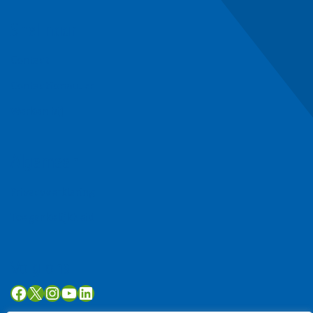
Snel naar
Contact
Contactformulier
Werken bij
Algemeen
Privacyverklaring
Toegankelijkheid
Volg ons
Facebook
X
Instagram
YouTube
LinkedIn