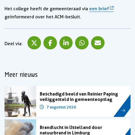
Het college heeft de gemeenteraad via
een brief
geïnformeerd over het ACM-besluit.
Deel via X
Deel via Facebook
Deel via LinkedIn
Deel via WhatsApp
Deel via Mail
Deel via:
Meer nieuws
Beschadigd beeld van Reinier Paping
veiliggesteld in gemeenteopslag
7 augustus 2026
Brandlucht in IJsselland door
natuurbrand in Limburg