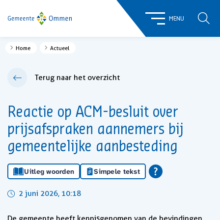
ZOE
MENU
Home
Actueel
Terug naar het overzicht
Reactie op ACM-besluit over
prijsafspraken aannemers bij
gemeentelijke aanbesteding
Uitleg woorden
Simpele tekst
2 juni 2026, 10:18
De gemeente heeft kennisgenomen van de bevindingen