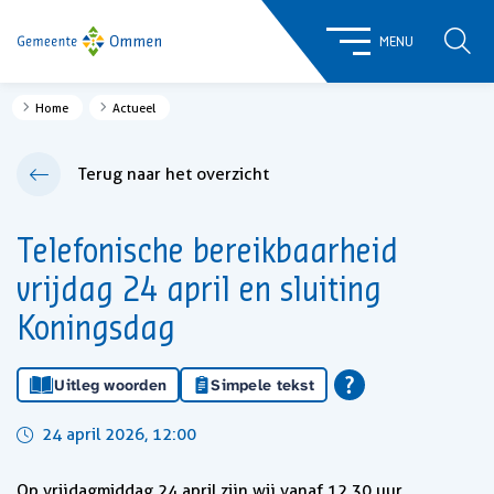
ZOE
MENU
Home
Actueel
Terug naar het overzicht
Telefonische bereikbaarheid
vrijdag 24 april en sluiting
Koningsdag
Uitleg woorden
Simpele tekst
24 april 2026, 12:00
Op vrijdagmiddag 24 april zijn wij vanaf 12.30 uur