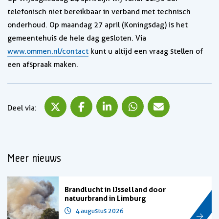
telefonisch niet bereikbaar in verband met technisch
onderhoud. Op maandag 27 april (Koningsdag) is het
gemeentehuis de hele dag gesloten. Via
www.ommen.nl/contact
kunt u altijd een vraag stellen of
een afspraak maken.
Deel via X
Deel via Facebook
Deel via LinkedIn
Deel via WhatsApp
Deel via Mail
Deel via:
Meer nieuws
Brandlucht in IJsselland door
natuurbrand in Limburg
4 augustus 2026