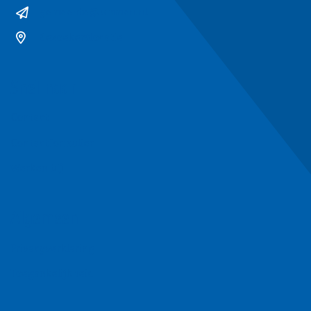
gemeente@ommen.nl
Bezoekerslocatie
Snel naar
Contact
Contactformulier
Werken bij
Algemeen
Privacyverklaring
Toegankelijkheid