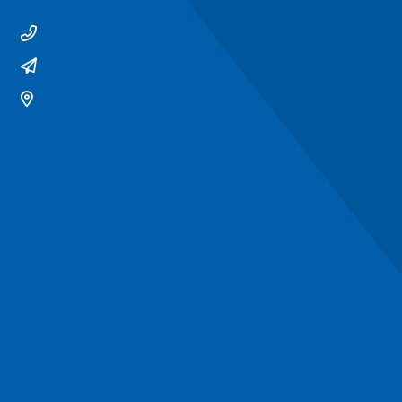
14 0529
gemeente@ommen.nl
Bezoekerslocatie
Snel naar
Contact
Contactformulier
Werken bij
Algemeen
Privacyverklaring