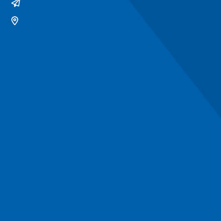
gemeente@ommen.nl
Bezoekerslocatie
Snel naar
Contact
Contactformulier
Werken bij
Algemeen
Privacyverklaring
Toegankelijkheid