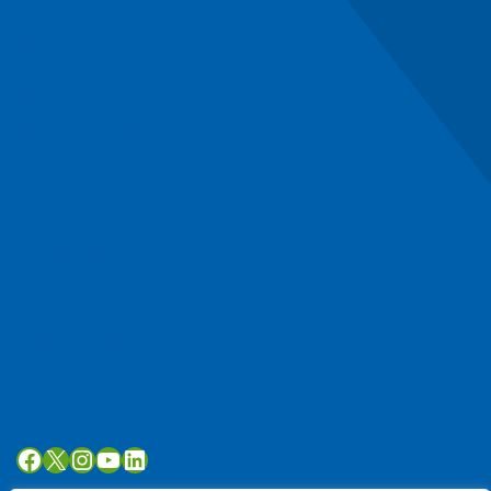
Snel naar
Contact
Contactformulier
Werken bij
Algemeen
Privacyverklaring
Toegankelijkheid
Volg ons
Facebook
X
Instagram
YouTube
LinkedIn