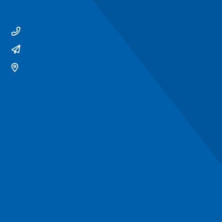
Contact
14 0529
gemeente@ommen.nl
Bezoekerslocatie
Snel naar
Contact
Contactformulier
Werken bij
Algemeen
Privacyverklaring