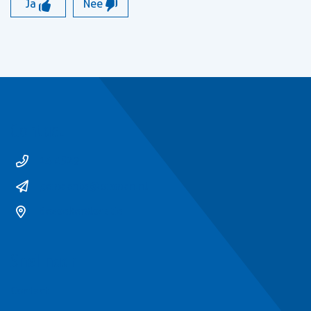
Ja
Nee
Contact
14 0529
gemeente@ommen.nl
Bezoekerslocatie
Snel naar
Contact