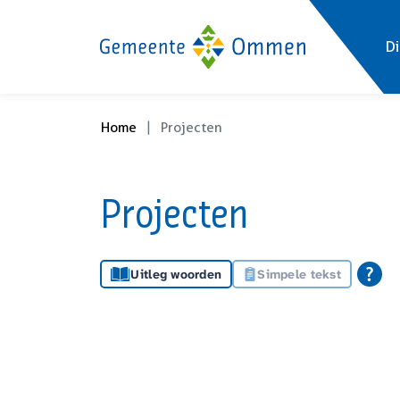
Di
Home
Projecten
Projecten
Uitleg woorden
Simpele tekst