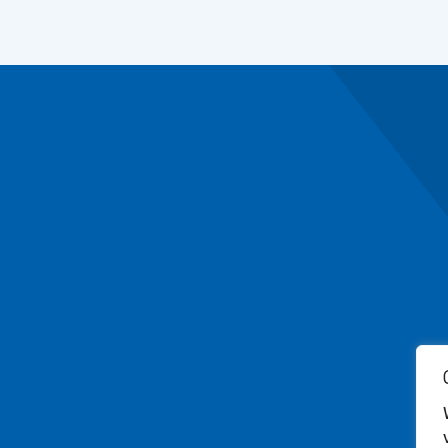
l naar
Algemeen
ct
Privacyverklaring
ctformulier
Toegankelijkheid
n bij