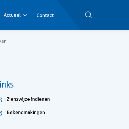
Actueel
Contact
Zoeken
ken
inks
, opent in nieuw tabblad
Zienswijze indienen
, opent in nieuw tabblad
Bekendmakingen