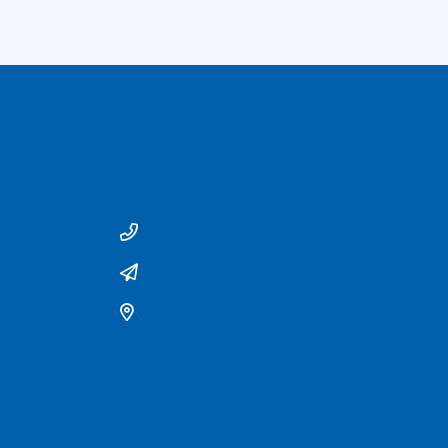
Contact
Sne
14 0529
Conta
gemeente@ommen.nl
Conta
Bezoekerslocatie
Werke