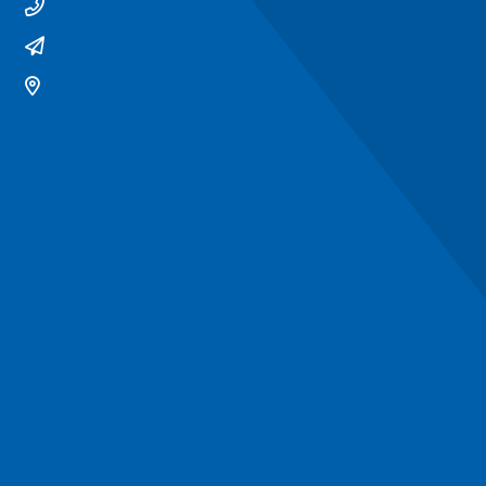
14 0529
gemeente@ommen.nl
Bezoekerslocatie
Snel naar
Contact
Contactformulier
Werken bij
Algemeen
Privacyverklaring
Toegankelijkheid