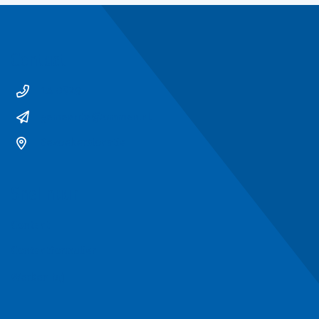
Contact
14 0529
gemeente@ommen.nl
Bezoekerslocatie
Snel naar
Contact
Contactformulier
Werken bij