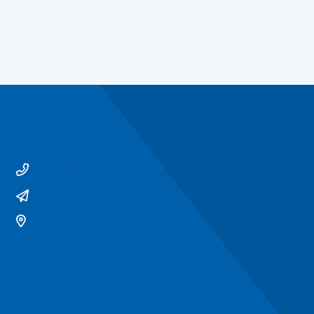
Contact
14 0529
gemeente@ommen.nl
Bezoekerslocatie
Snel naar
Contact