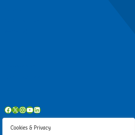
Contact
Contactformulier
Werken bij
Algemeen
Privacyverklaring
Toegankelijkheid
Volg ons
Facebook
X
Instagram
YouTube
LinkedIn
Cookies & Privacy