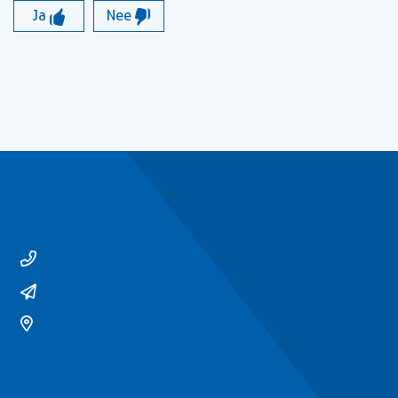
Ja
Nee
Contact
14 0529
gemeente@ommen.nl
Bezoekerslocatie
Snel naar