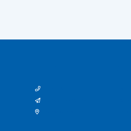
Contact
Sne
14 0529
Conta
gemeente@ommen.nl
Conta
Bezoekerslocatie
Werke