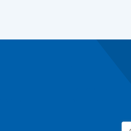
l naar
Algemeen
ct
Privacyverklaring
ctformulier
Toegankelijkheid
n bij