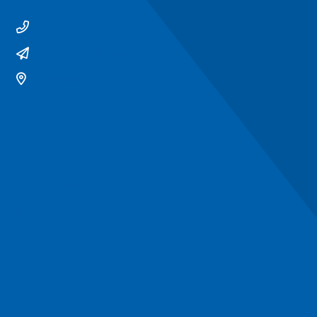
14 0529
gemeente@ommen.nl
Bezoekerslocatie
Snel naar
Contact
Contactformulier
Werken bij
Algemeen
Privacyverklaring