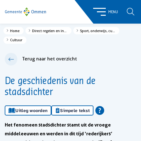
ZOE
MENU
Home
Direct regelen en informatie
Sport, onderwijs, cultuur & recreatie
Cultuur
Terug naar het overzicht
De geschiedenis van de
stadsdichter
Uitleg woorden
Simpele tekst
Het fenomeen stadsdichter stamt uit de vroege
middeleeuwen en werden in dit tijd ‘rederijkers’