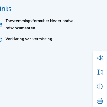
inks
Toestemmingsformulier Nederlandse
, opent in nieuw tabblad
reisdocumenten
, opent in nieuw tabblad
Verklaring van vermissing