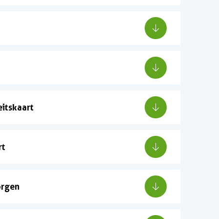
eitskaart
rt
orgen