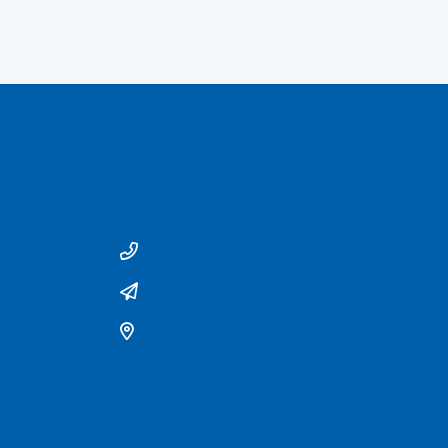
Contact
Sne
14 0529
Conta
gemeente@ommen.nl
Conta
Bezoekerslocatie
Werke