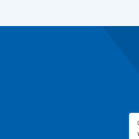
l naar
Algemeen
ct
Privacyverklaring
ctformulier
Toegankelijkheid
n bij