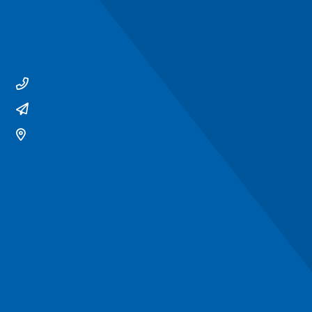
Contact
14 0529
gemeente@ommen.nl
Bezoekerslocatie
Snel naar
Contact
Contactformulier
Werken bij