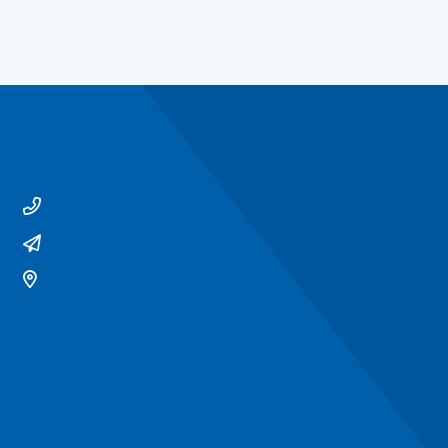
Contact
14 0529
gemeente@ommen.nl
Bezoekerslocatie
Snel naar
Contact
Contactformulier