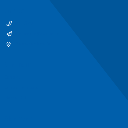
Contact
14 0529
gemeente@ommen.nl
Bezoekerslocatie
Snel naar
Contact
Contactformulier
Werken bij
Algemeen