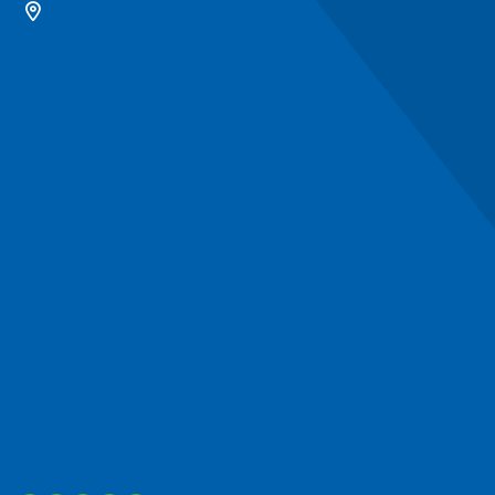
Bezoekerslocatie
Snel naar
Contact
Contactformulier
Werken bij
Algemeen
Privacyverklaring
Toegankelijkheid
Volg ons