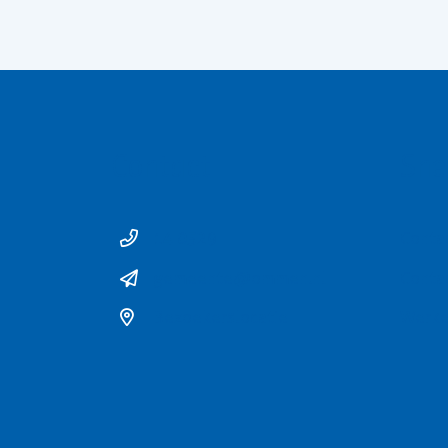
Contact
Sne
14 0529
Conta
gemeente@ommen.nl
Conta
Bezoekerslocatie
Werke