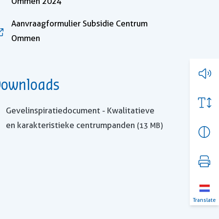
, opent in nieuw tabblad
Ommen 2024
Aanvraagformulier Subsidie Centrum
, opent in nieuw tabblad
Ommen
ownloads
opent in nieuw tabblad
Gevelinspiratiedocument - Kwalitatieve
en karakteristieke centrumpanden
(13 MB)
Translate