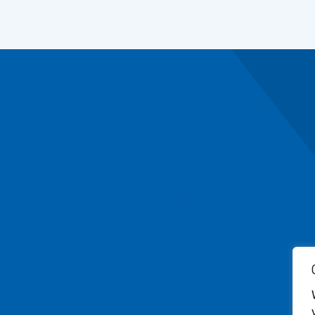
l naar
Algemeen
ct
Privacyverklaring
ctformulier
Toegankelijkheid
n bij