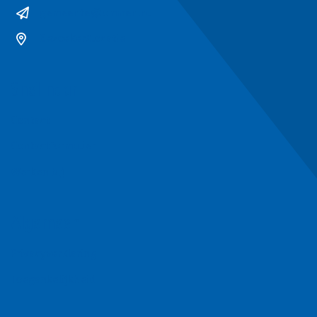
gemeente@ommen.nl
Bezoekerslocatie
Snel naar
Contact
Contactformulier
Werken bij
Algemeen
Privacyverklaring
Toegankelijkheid