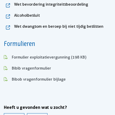
, opent in nie
Wet bevordering integriteitsbeoordeling
, opent in nieuw tabblad
Alcoholbesluit
, open
Wet dwangsom en beroep bij niet tijdig beslissen
Formulieren
, opent in nieuw tabblad
Formulier exploitatievergunning
(198 KB)
, opent in nieuw tabblad
Bibib vragenformulier
, opent in nieuw tabblad
Bibob vragenformulier bijlage
Heeft u gevonden wat u zocht?