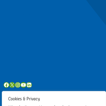
Contact
Contactformulier
Werken bij
Algemeen
Privacyverklaring
Toegankelijkheid
Volg ons
Facebook
X
Instagram
YouTube
LinkedIn
Cookies & Privacy