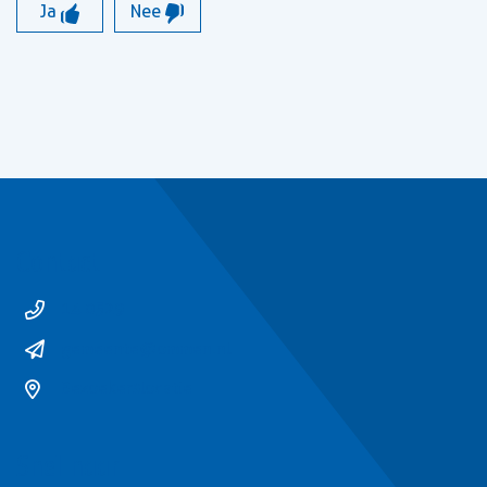
Ja
Nee
Contact
14 0529
gemeente@ommen.nl
Bezoekerslocatie
Snel naar