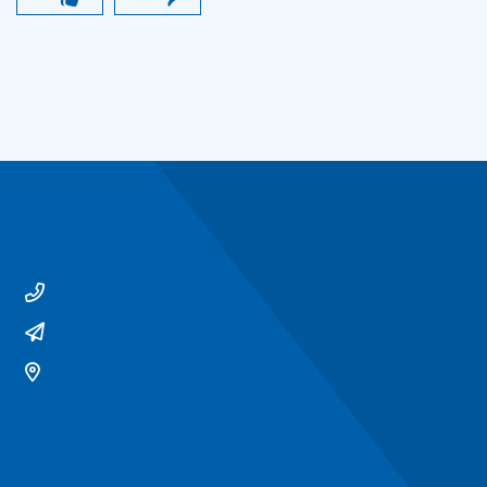
Contact
14 0529
gemeente@ommen.nl
Bezoekerslocatie
Snel naar