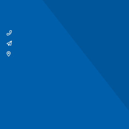
Contact
14 0529
gemeente@ommen.nl
Bezoekerslocatie
Snel naar
Contact
Contactformulier
Werken bij