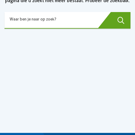
pagina die u zoekt niet meer bestaat. Probeer de zoekbalk.
Zoek
Waar ben je naar op zoek?