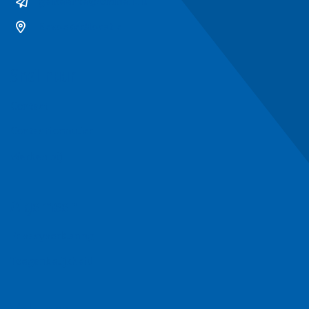
gemeente@ommen.nl
Bezoekerslocatie
Snel naar
Contact
Contactformulier
Werken bij
Algemeen
Privacyverklaring
Toegankelijkheid