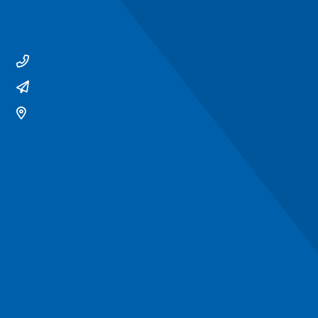
Contact
14 0529
gemeente@ommen.nl
Bezoekerslocatie
Snel naar
Contact
Contactformulier
Werken bij
Algemeen