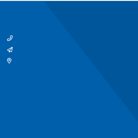
Contact
14 0529
gemeente@ommen.nl
Bezoekerslocatie
Snel naar
Contact
Contactformulier
Werken bij