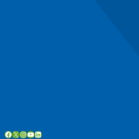
Snel naar
Contact
Contactformulier
Werken bij
Algemeen
Privacyverklaring
Toegankelijkheid
Volg ons
Facebook
X
Instagram
YouTube
LinkedIn