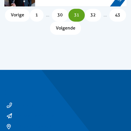
Pagina
Pagina
Pagina
Pagina
Pagina
Vorige
1
...
30
31
32
...
43
Volgende
Contact
14 0529
gemeente@ommen.nl
Bezoekerslocatie