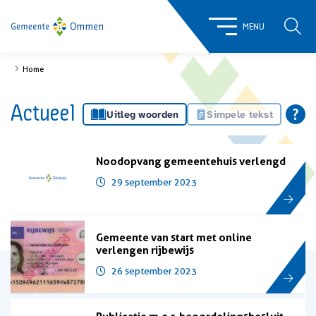
ZOE
MENU
Home
Actueel
Uitleg woorden
Simpele tekst
Noodopvang gemeentehuis verlengd
29 september 2023
Gemeente van start met online
verlengen rijbewijs
26 september 2023