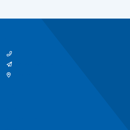
Contact
14 0529
gemeente@ommen.nl
Bezoekerslocatie
Snel naar
Contact
Contactformulier
Werken bij