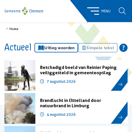
ZOE
MENU
Home
Actueel
Uitleg woorden
Simpele tekst
Beschadigd beeld van Reinier Paping
veiliggesteld in gemeenteopslag
7 augustus 2026
Brandlucht in IJsselland door
natuurbrand in Limburg
4 augustus 2026