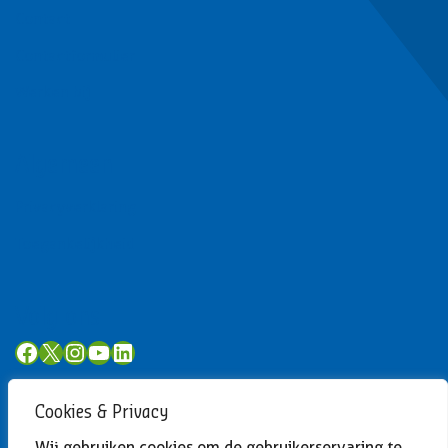
Contact
Contactformulier
Werken bij
Algemeen
Privacyverklaring
Toegankelijkheid
Volg ons
Facebook
X
Instagram
YouTube
LinkedIn
Cookies & Privacy
Wij gebruiken cookies om de gebruikerservaring te