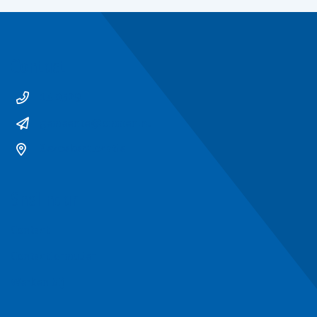
Contact
14 0529
gemeente@ommen.nl
Bezoekerslocatie
Snel naar
Contact
Contactformulier
Werken bij