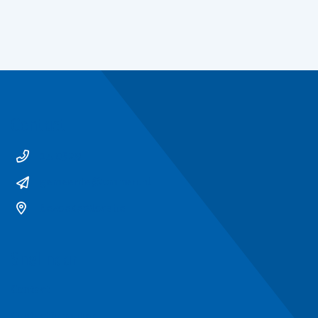
Contact
14 0529
gemeente@ommen.nl
Bezoekerslocatie
Snel naar
Contact
Contactformulier