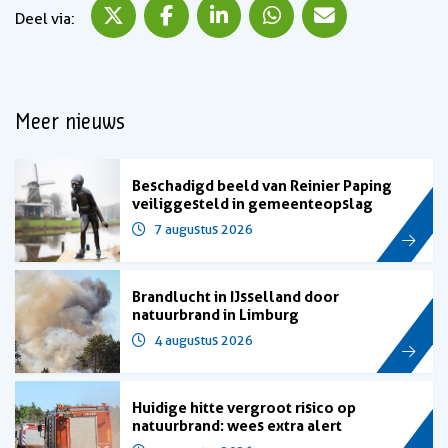
Deel via X
Deel via Facebook
Deel via LinkedIn
Deel via WhatsApp
Deel via Mail
Deel via:
Meer nieuws
Beschadigd beeld van Reinier Paping
veiliggesteld in gemeenteopslag
7 augustus 2026
Brandlucht in IJsselland door
natuurbrand in Limburg
4 augustus 2026
Huidige hitte vergroot risico op
natuurbrand: wees extra alert