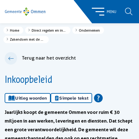
ZOE
MENU
Home
Direct regelen en informatie
Ondernemen
Zakendoen met de gemeente
Terug naar het overzicht
Inkoopbeleid
Uitleg woorden
Simpele tekst
Jaarlijks koopt de gemeente Ommen voor ruim € 30
miljoen in aan werken, leveringen en diensten. Dat schept
een grote verantwoordelijkheid. De gemeente wil deze
gemeenschapsgelden dan ook op een rechtmatige,