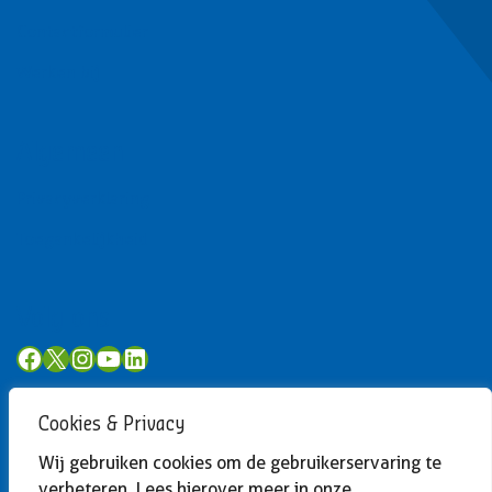
Contactformulier
Werken bij
Algemeen
Privacyverklaring
Toegankelijkheid
Volg ons
Facebook
X
Instagram
YouTube
LinkedIn
Cookies & Privacy
Wij gebruiken cookies om de gebruikerservaring te
verbeteren. Lees hierover meer in onze