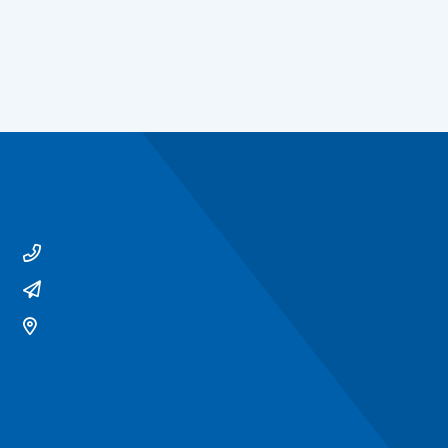
Contact
14 0529
gemeente@ommen.nl
Bezoekerslocatie
Snel naar
Contact