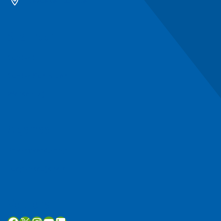
Bezoekerslocatie
Snel naar
Contact
Contactformulier
Werken bij
Algemeen
Privacyverklaring
Toegankelijkheid
Volg ons