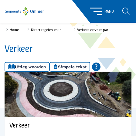
ZOE
MENU
Home
Direct regelen en informatie
Verkeer, vervoer, parkeren
Verkeer
Uitleg woorden
Simpele tekst
Verkeer