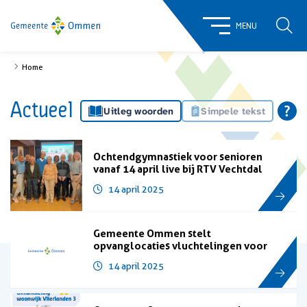
ZOE
MENU
Home
Actueel
Uitleg woorden
Simpele tekst
Ochtendgymnastiek voor senioren
vanaf 14 april live bij RTV Vechtdal
14 april 2025
Gemeente Ommen stelt
opvanglocaties vluchtelingen voor
14 april 2025