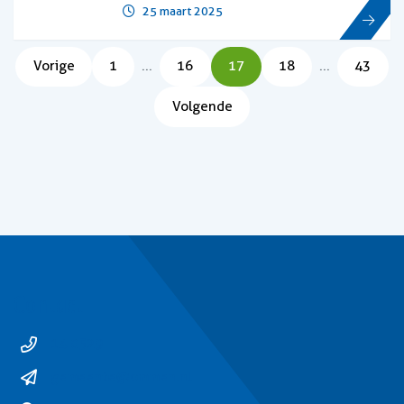
25 maart 2025
Pagina
Pagina
Pagina
Pagina
Pagina
Vorige
1
...
16
17
18
...
43
Volgende
Contact
14 0529
gemeente@ommen.nl