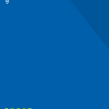
Bezoekerslocatie
Snel naar
Contact
Contactformulier
Werken bij
Algemeen
Privacyverklaring
Toegankelijkheid
Volg ons