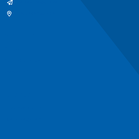
gemeente@ommen.nl
Bezoekerslocatie
Snel naar
Contact
Contactformulier
Werken bij
Algemeen
Privacyverklaring
Toegankelijkheid