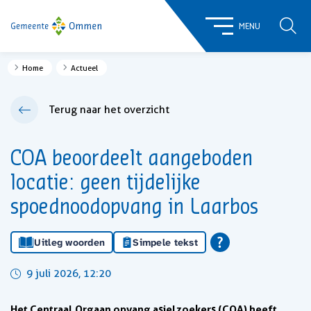
ZOE
MENU
Home
Actueel
Terug naar het overzicht
COA beoordeelt aangeboden
locatie: geen tijdelijke
spoednoodopvang in Laarbos
Uitleg woorden
Simpele tekst
9 juli 2026, 12:20
Het Centraal Orgaan opvang asielzoekers (COA) heeft