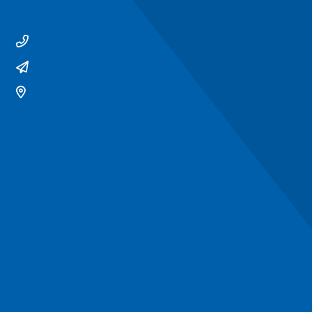
Contact
14 0529
gemeente@ommen.nl
Bezoekerslocatie
Snel naar
Contact
Contactformulier
Werken bij
Algemeen
Privacyverklaring